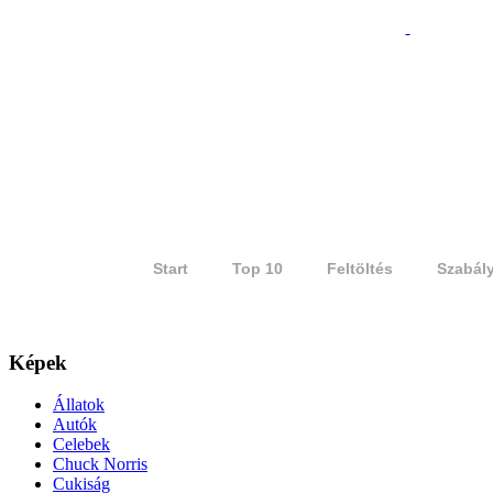
Start
Top 10
Feltöltés
Szabál
Képek
Állatok
Autók
Celebek
Chuck Norris
Cukiság