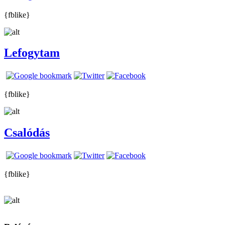
{fblike}
Lefogytam
{fblike}
Csalódás
{fblike}