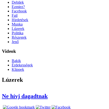
Debilek
Ezmiez?
Facebook
Fail
Hirdetések
Munka
Lúzerek
Politika
Részegek
Jenő
Videok
Bakik
Érdekességek
Klippek
Lúzerek
Ne hívj dagadtnak