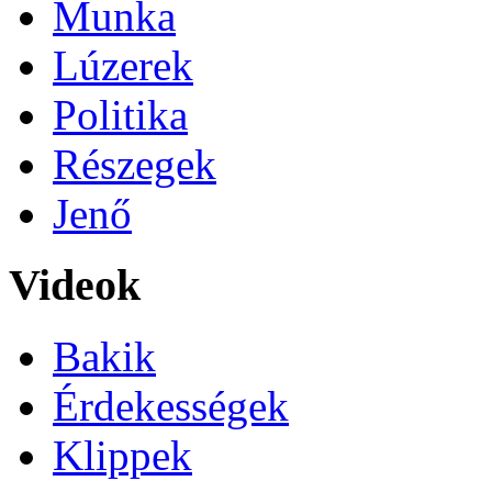
Munka
Lúzerek
Politika
Részegek
Jenő
Videok
Bakik
Érdekességek
Klippek