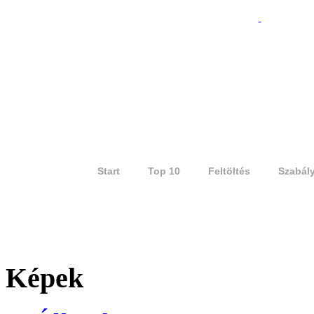
Start
Top 10
Feltöltés
Szabál
Képek