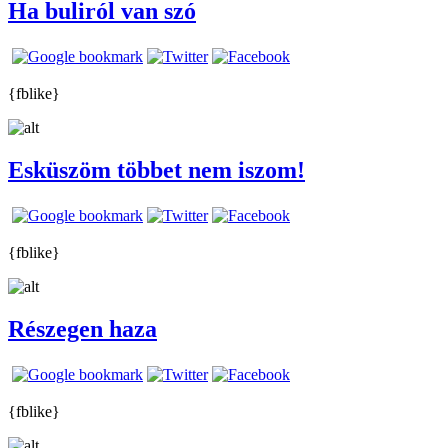
Ha buliról van szó
{fblike}
Esküszöm többet nem iszom!
{fblike}
Részegen haza
{fblike}