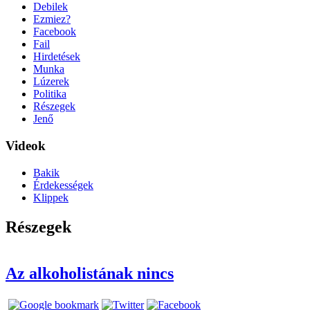
Debilek
Ezmiez?
Facebook
Fail
Hirdetések
Munka
Lúzerek
Politika
Részegek
Jenő
Videok
Bakik
Érdekességek
Klippek
Részegek
Az alkoholistának nincs