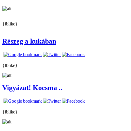
{fblike}
Részeg a kukában
{fblike}
Vigyázat! Kocsma ..
{fblike}