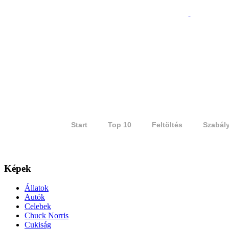
Start
Top 10
Feltöltés
Szabál
Képek
Állatok
Autók
Celebek
Chuck Norris
Cukiság