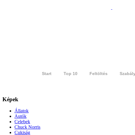
Start
Top 10
Feltöltés
Szabál
Képek
Állatok
Autók
Celebek
Chuck Norris
Cukiság