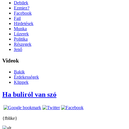
Debilek
Ezmiez?
Facebook
Fail
Hirdetések
Munka
Lúzerek
Politika
Részegek
Jenő
Videok
Bakik
Érdekességek
Klippek
Ha buliról van szó
{fblike}