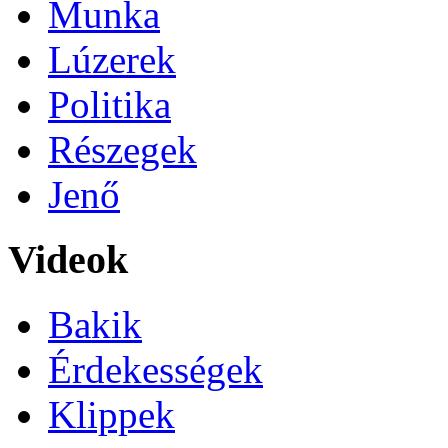
Munka
Lúzerek
Politika
Részegek
Jenő
Videok
Bakik
Érdekességek
Klippek