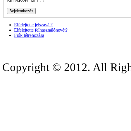
Emlékezzen rám
Elfelejtette jelszavát?
Elfelejtette felhasználónevét?
Fiók létrehozása
Copyright © 2012. All Righ