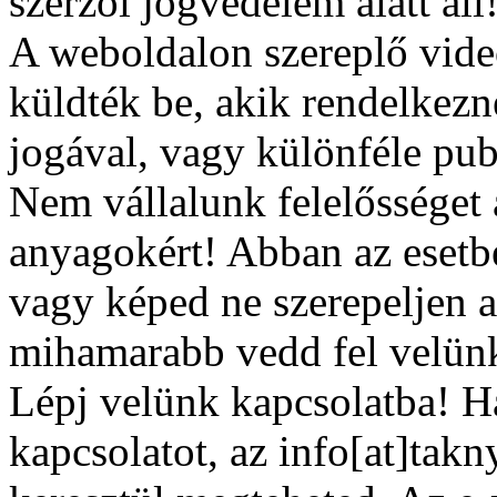
szerzői jogvédelem alatt áll!
A weboldalon szereplő vide
küldték be, akik rendelkezn
jogával, vagy különféle publ
Nem vállalunk felelősséget a
anyagokért! Abban az esetbe
vagy képed ne szerepeljen 
mihamarabb vedd fel velünk
Lépj velünk kapcsolatba! Ha
kapcsolatot, az info[at]tak