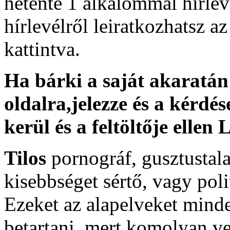
hetente 1 alkalommal hírle
hírlevélről leiratkozhatsz az
kattintva.
Ha bárki a saját akaratán 
oldalra,jelezze és a kérdés
kerül és a feltöltője ell
Tilos
pornográf, gusztustal
kisebbséget sértő, vagy poli
Ezeket az alapelveket mind
betartani, mert komolyan v