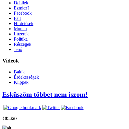
Debilek
Ezmiez?
Facebook
Fail
Hirdetések
Munka
Lúzerek
Politika
Részegek
Jenő
Videok
Bakik
Érdekességek
Klippek
Esküszöm többet nem iszom!
{fblike}