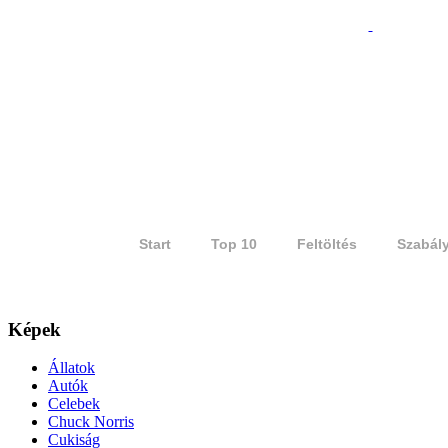
Start
Top 10
Feltöltés
Szabál
Képek
Állatok
Autók
Celebek
Chuck Norris
Cukiság