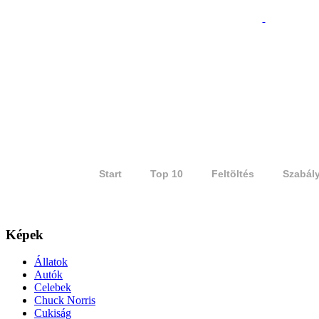
Start
Top 10
Feltöltés
Szabál
Képek
Állatok
Autók
Celebek
Chuck Norris
Cukiság