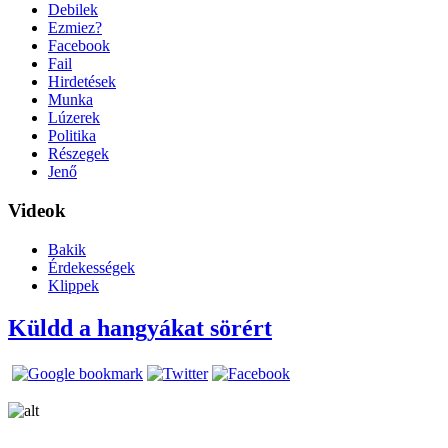
Debilek
Ezmiez?
Facebook
Fail
Hirdetések
Munka
Lúzerek
Politika
Részegek
Jenő
Videok
Bakik
Érdekességek
Klippek
Küldd a hangyákat sörért