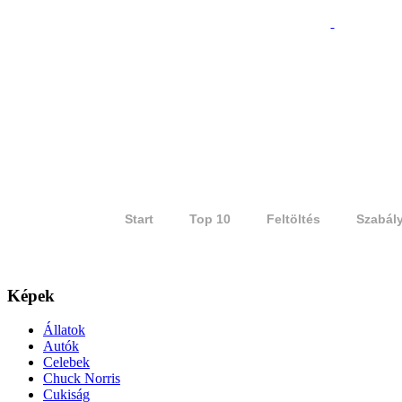
Start
Top 10
Feltöltés
Szabál
Képek
Állatok
Autók
Celebek
Chuck Norris
Cukiság