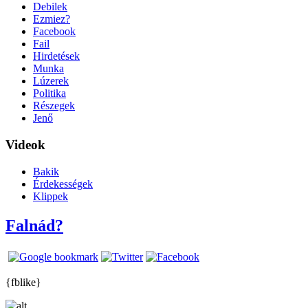
Debilek
Ezmiez?
Facebook
Fail
Hirdetések
Munka
Lúzerek
Politika
Részegek
Jenő
Videok
Bakik
Érdekességek
Klippek
Falnád?
{fblike}