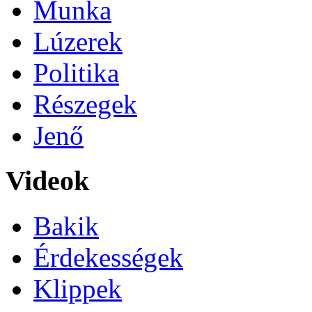
Munka
Lúzerek
Politika
Részegek
Jenő
Videok
Bakik
Érdekességek
Klippek