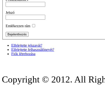
Jelszó
Emlékezzen rám
Elfelejtette jelszavát?
Elfelejtette felhasználónevét?
Fiók létrehozása
Copyright © 2012. All Righ