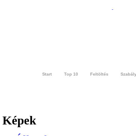
Start
Top 10
Feltöltés
Szabál
Képek