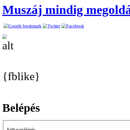
Muszáj mindig megoldás
{fblike}
Belépés
Felhasználónév