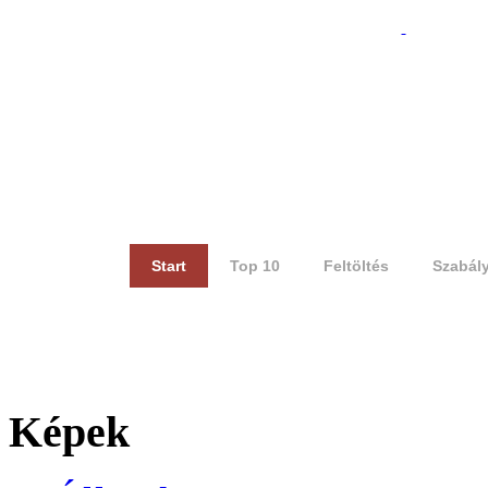
Start
Top 10
Feltöltés
Szabál
Képek