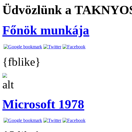
Üdvözlünk a TAKNYOS
Főnök munkája
{fblike}
Microsoft 1978