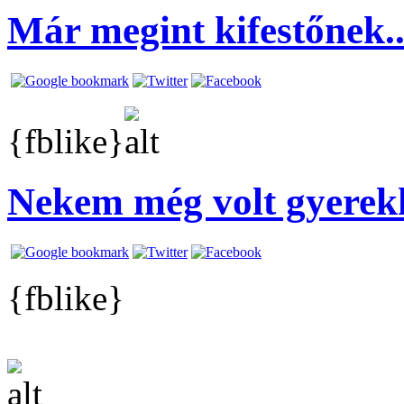
Már megint kifestőnek.
{fblike}
Nekem még volt gyere
{fblike}