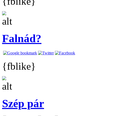
{fblike}
Falnád?
{fblike}
Szép pár