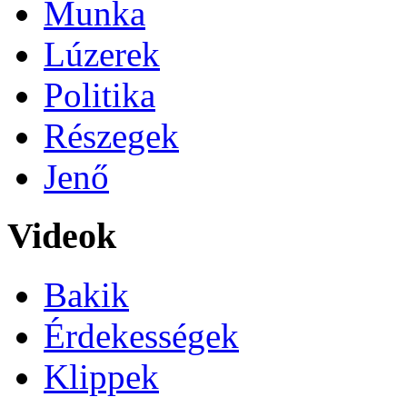
Munka
Lúzerek
Politika
Részegek
Jenő
Videok
Bakik
Érdekességek
Klippek