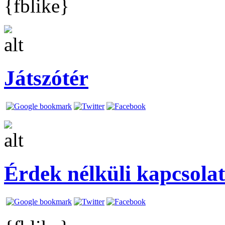
{fblike}
Játszótér
Érdek nélküli kapcsolat