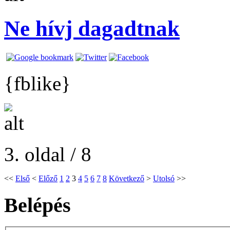
Ne hívj dagadtnak
{fblike}
3. oldal / 8
<<
Első
<
Előző
1
2
3
4
5
6
7
8
Következő
>
Utolsó
>>
Belépés