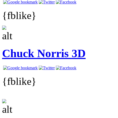
{fblike}
Chuck Norris 3D
{fblike}